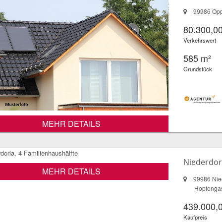
99986 Op
80.300,00
Verkehrswert
585 m²
Grundstück
MEHR DETAILS
Niederdorl
MEHR DETAILS
99986 Nie
Hopfenga
439.000,
Kaufpreis