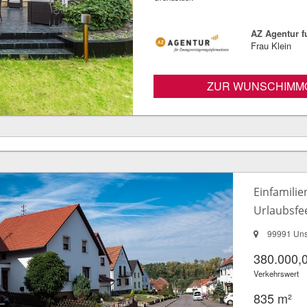
AZ Agentur 
Frau Klein
ZUR WUNSCHIMMO
Einfamili
Urlaubsfe
99991 Unst
380.000,
Verkehrswert
835 m²