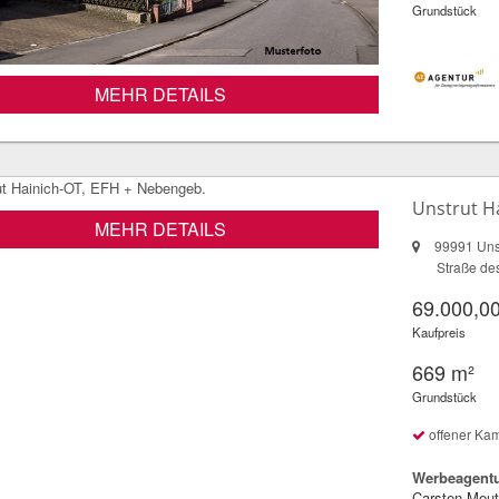
Grundstück
MEHR DETAILS
Unstrut H
MEHR DETAILS
99991 Unst
Straße de
69.000,00
Kaufpreis
669 m²
Grundstück
offener Ka
Werbeagentu
Carsten Meut