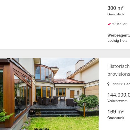
300 m²
Grundstück
mit Keller
Werbeagentu
Ludwig Fett
Historisch
provisions
99958 Bad
144.000,
Verkehrswert
169 m²
Grundstück