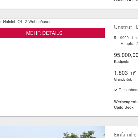
Unstrut H
MEHR DETAILS
99991 Unst
Hauptstr. 
95.000,00
Kaufpreis
1.803 m²
Grundstück
Fliesenbod
Werbeagentu
Carlo Beck
Einfamilie