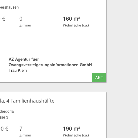
pershausen
 €
0
160 m²
Zimmer
Wohnfläche (ca.)
AZ Agentur fuer
Zwangsversteigerungsinformationen GmbH
Frau Klein
AKT
a, 4 Familienhaushälfte
derdorla
sse 3
00 €
7
190 m²
Zimmer
Wohnfläche (ca.)