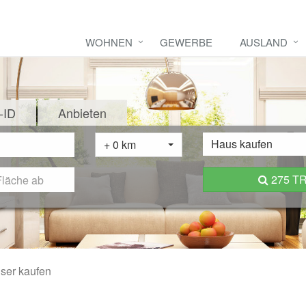
WOHNEN
GEWERBE
AUSLAND
-ID
Anbieten
Haus kaufen
+ 0 km
275 T
ser kaufen