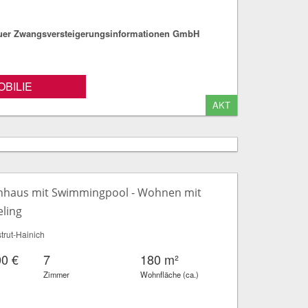
fuer Zwangsversteigerungsinformationen GmbH
BILIE
AKT
enhaus mit Swimmingpool - Wohnen mit
eling
rut-Hainich
00 €
7
180 m²
Zimmer
Wohnfläche (ca.)