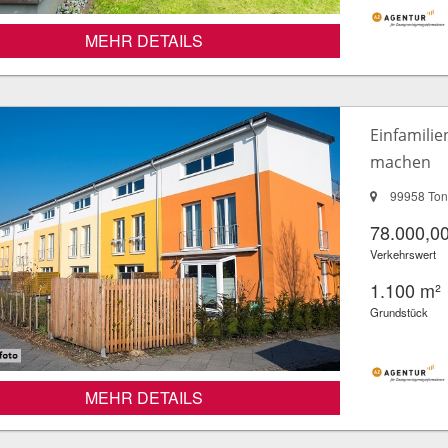
MEHR DETAILS
Einfamilie
machen
99958 To
78.000,00
Verkehrswert
1.100 m²
Grundstück
MEHR DETAILS