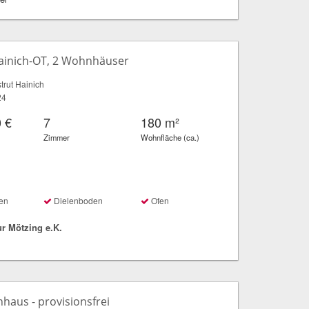
ainich-OT, 2 Wohnhäuser
rut Hainich
24
 €
7
180 m²
Zimmer
Wohnfläche (ca.)
en
Dielenboden
Ofen
r Mötzing e.K.
nhaus - provisionsfrei