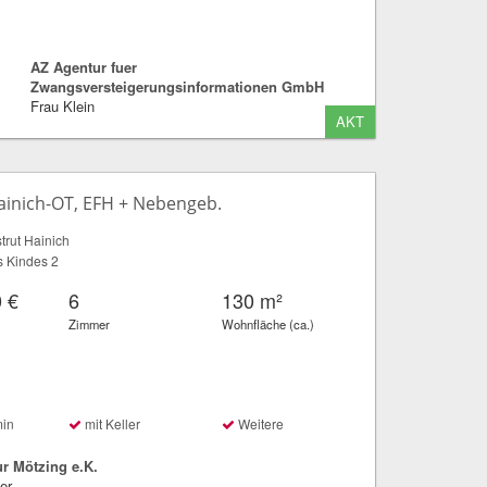
AZ Agentur fuer
Zwangsversteigerungsinformationen GmbH
Frau Klein
AKT
ainich-OT, EFH + Nebengeb.
rut Hainich
s Kindes 2
 €
6
130 m²
Zimmer
Wohnfläche (ca.)
min
mit Keller
Weitere
r Mötzing e.K.
er