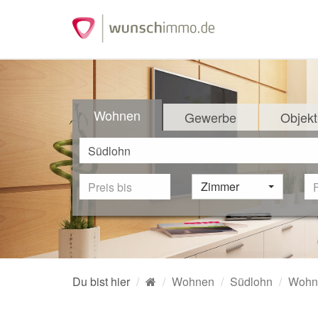
Wohnen
Gewerbe
Objekt
Zimmer
Du bist hier
Wohnen
Südlohn
Wohn