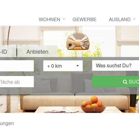
WOHNEN
GEWERBE
AUSLAND
-ID
Anbieten
Was suchst Du?
+ 0 km
SU
ungen