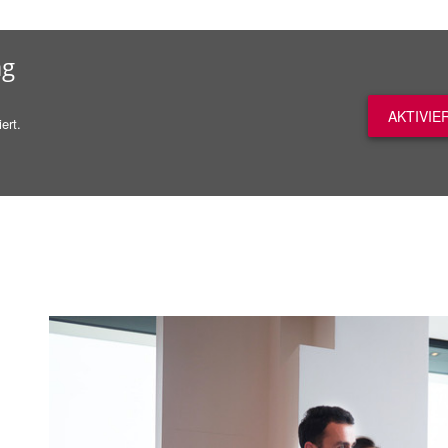
ag
AKTIVIE
ert.