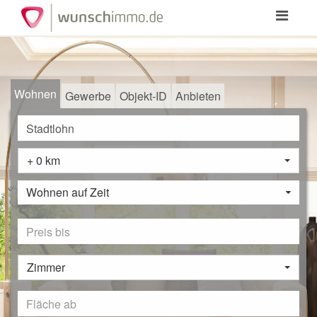
Toggle
navigation
Wohnen
Gewerbe
Objekt-ID
Anbieten
+ 0 km
Wohnen auf Zeit
Zimmer