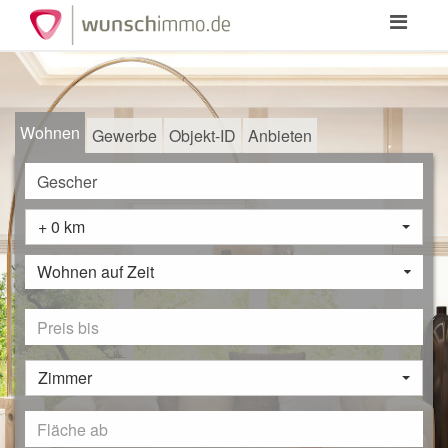
Toggle
navigation
Wohnen
Gewerbe
Objekt-ID
Anbieten
+ 0 km
Wohnen auf Zeit
Zimmer