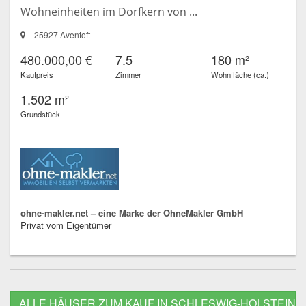
Wohneinheiten im Dorfkern von ...
25927 Aventoft
480.000,00 €
7.5
180 m²
Kaufpreis
Zimmer
Wohnfläche (ca.)
1.502 m²
Grundstück
ohne-makler.net – eine Marke der OhneMakler GmbH
Privat vom Eigentümer
ALLE HÄUSER ZUM KAUF IN SCHLESWIG-HOLSTEIN