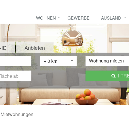
WOHNEN
GEWERBE
AUSLAND
-ID
Anbieten
Wohnung mieten
+ 0 km
1 TR
Mietwohnungen