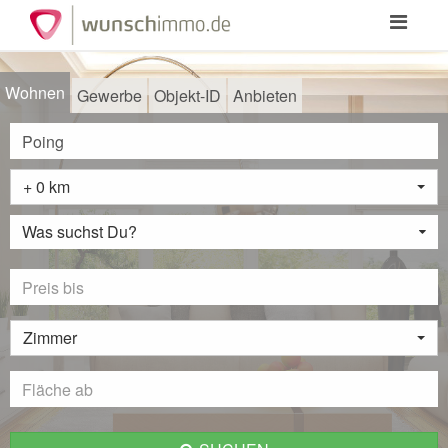
Toggle
navigation
Wohnen
Gewerbe
Objekt-ID
Anbieten
+ 0 km
Was suchst Du?
Zimmer