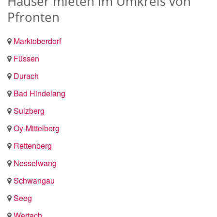
Häuser mieten im Umkreis von
Pfronten
Marktoberdorf
Füssen
Durach
Bad Hindelang
Sulzberg
Oy-Mittelberg
Rettenberg
Nesselwang
Schwangau
Seeg
Wertach