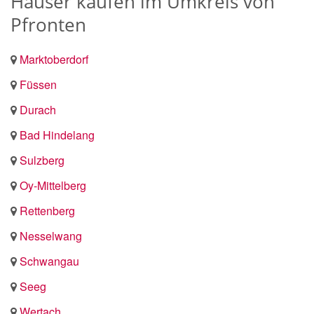
Häuser kaufen im Umkreis von
Pfronten
Marktoberdorf
Füssen
Durach
Bad Hindelang
Sulzberg
Oy-Mittelberg
Rettenberg
Nesselwang
Schwangau
Seeg
Wertach