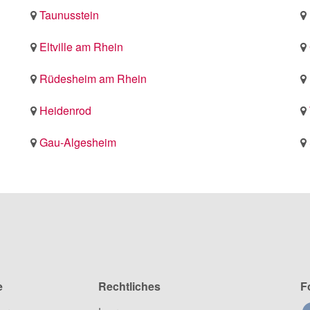
Taunusstein
Eltville am Rhein
Rüdesheim am Rhein
Heidenrod
Gau-Algesheim
e
Rechtliches
F