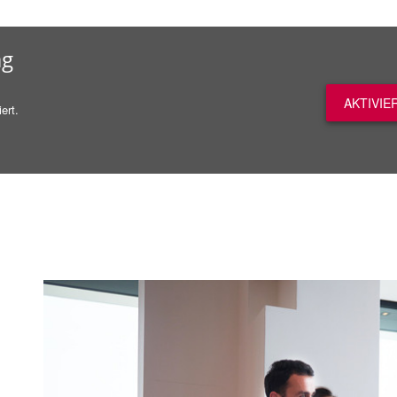
ag
AKTIVIE
ert.