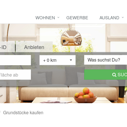
WOHNEN
GEWERBE
AUSLAND
-ID
Anbieten
Was suchst Du?
+ 0 km
SU
Grundstücke kaufen