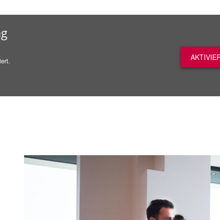
ag
AKTIVIE
ert.