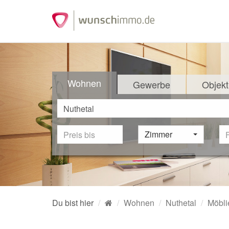
Wohnen
Gewerbe
Objekt
Zimmer
Du bist hier
Wohnen
Nuthetal
Möbli