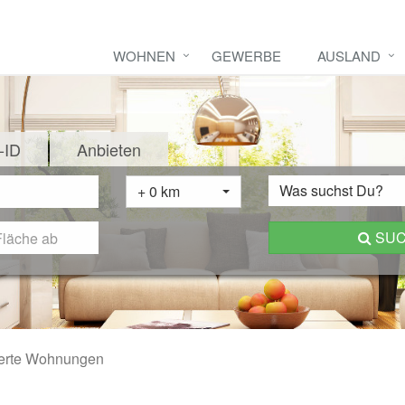
WOHNEN
GEWERBE
AUSLAND
-ID
Anbieten
Was suchst Du?
+ 0 km
SU
erte Wohnungen