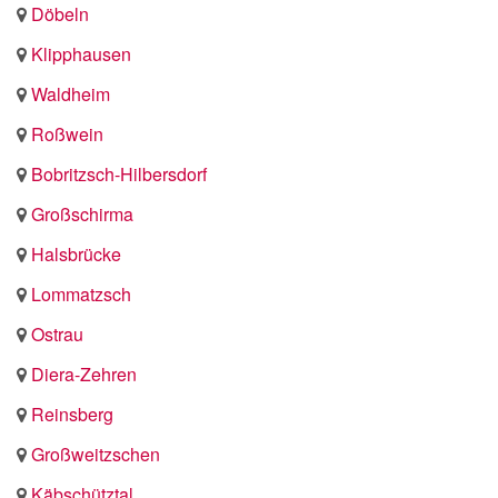
Döbeln
Klipphausen
Waldheim
Roßwein
Bobritzsch-Hilbersdorf
Großschirma
Halsbrücke
Lommatzsch
Ostrau
Diera-Zehren
Reinsberg
Großweitzschen
Käbschütztal