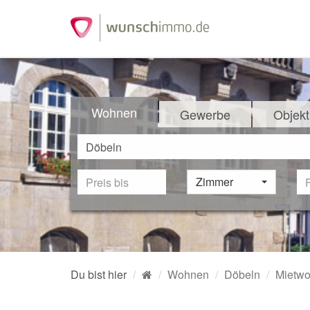
Wohnen
Gewerbe
Objekt
Zimmer
Du bist hier
Wohnen
Döbeln
Mietw