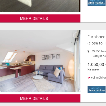
MEHR DETAILS
Furnished
(close to
22850 Nor
Langer K
1.050,00 
Kaltmiete
voll möblier
MEHR DETAILS