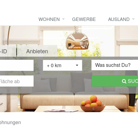
WOHNEN
GEWERBE
AUSLAND
-ID
Anbieten
Was suchst Du?
+ 0 km
SU
ohnungen