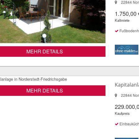
22844 Nor
1.750,00 
Kaltmiete
Fußbodenheiz
MEHR DETAILS
Kapitalan
MEHR DETAILS
22844 Nor
229.000,
Kaufpreis
Einbauküc