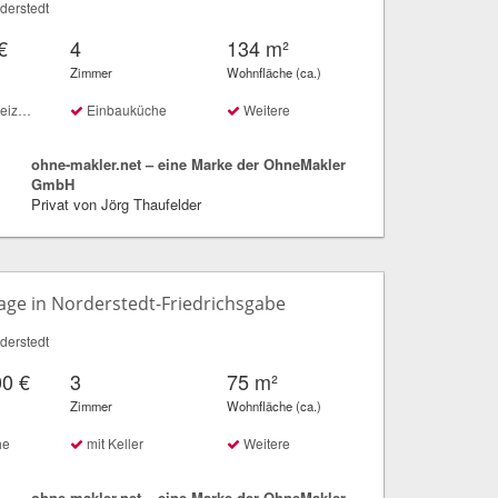
derstedt
€
4
134 m²
Zimmer
Wohnfläche (ca.)
ung
Einbauküche
Weitere
ohne-makler.net – eine Marke der OhneMakler
GmbH
Privat von Jörg Thaufelder
lage in Norderstedt-Friedrichsgabe
derstedt
00 €
3
75 m²
Zimmer
Wohnfläche (ca.)
he
mit Keller
Weitere
ohne-makler.net – eine Marke der OhneMakler