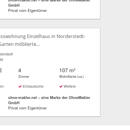
GmbH
Privat vom Eigentümer
sswohnung Einzelhaus in Norderstedt-
Garten möblierte...
derstedt
.46
€
4
107 m²
Zimmer
Wohnfläche (ca.)
min
Einbauküche
Weitere
ohne-makler.net – eine Marke der OhneMakler
GmbH
Privat vom Eigentümer