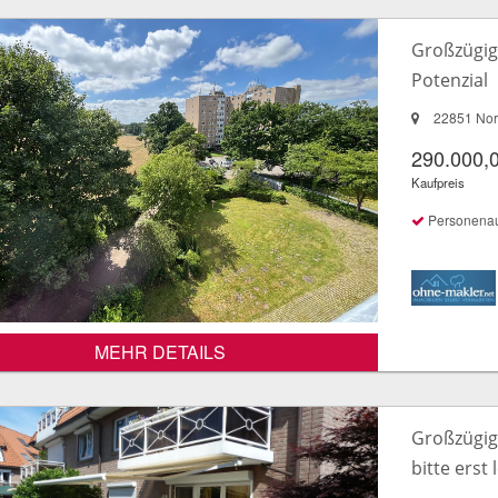
Großzügig
Potenzial
22851 Nor
290.000,
Kaufpreis
Personena
MEHR DETAILS
Großzügig
bitte erst