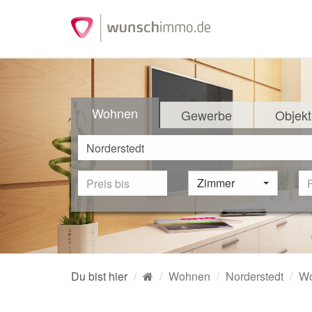
Wohnen
Gewerbe
Objekt
Zimmer
Du bist hier
Wohnen
Norderstedt
W