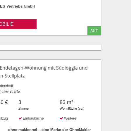
S Vertriebs GmbH
BILIE
AKT
Endetagen-Wohnung mit Südloggia und
n-Stellplatz
derstedt
hülke-Straße
00 €
3
83 m²
Zimmer
Wohnfläche (ca.)
ufzug
Einbauküche
Weitere
ohne-makler.net – eine Marke der OhneMakler