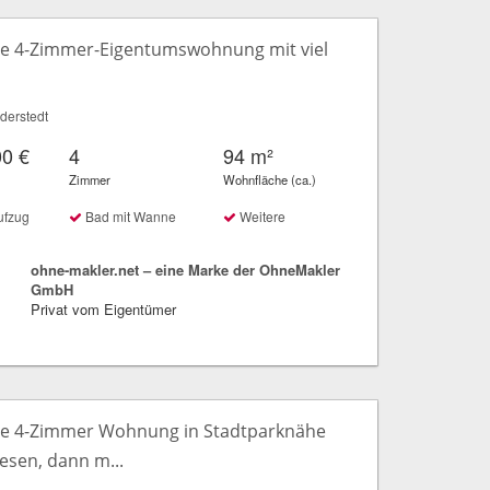
e 4-Zimmer-Eigentumswohnung mit viel
derstedt
00 €
4
94 m²
Zimmer
Wohnfläche (ca.)
ufzug
Bad mit Wanne
Weitere
ohne-makler.net – eine Marke der OhneMakler
GmbH
Privat vom Eigentümer
e 4-Zimmer Wohnung in Stadtparknähe
 lesen, dann m...