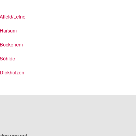
Alfeld/Leine
Harsum
Bockenem
Söhlde
Diekholzen
olge uns auf