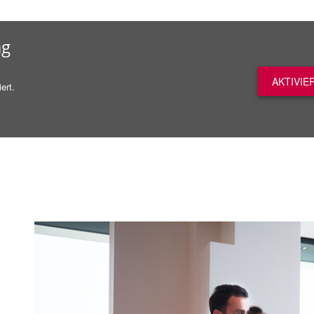
ag
AKTIVIE
ert.