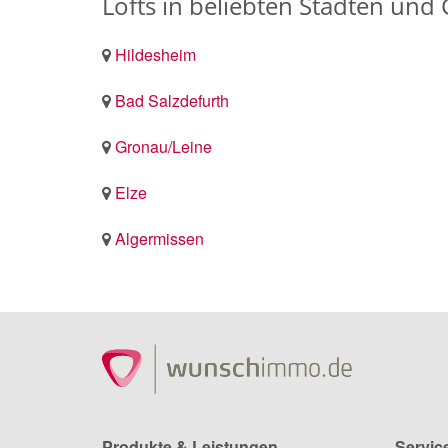
Lofts in beliebten Städten un
Hildesheim
Bad Salzdefurth
Gronau/Leine
Elze
Algermissen
Produkte & Leistungen
Servic