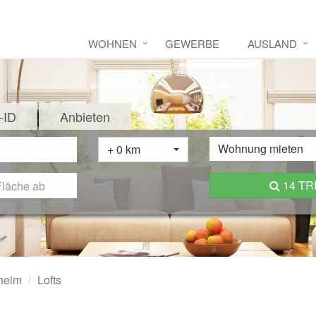
WOHNEN
GEWERBE
AUSLAND
-ID
Anbieten
Wohnung mieten
+ 0 km
14 T
heim
Lofts