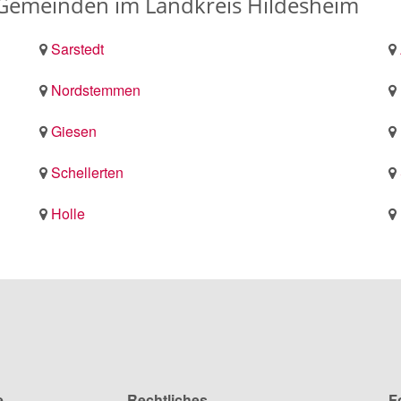
d Gemeinden im Landkreis Hildesheim
Sarstedt
Nordstemmen
Giesen
Schellerten
Holle
e
Rechtliches
F