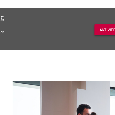
ag
AKTIVIE
ert.