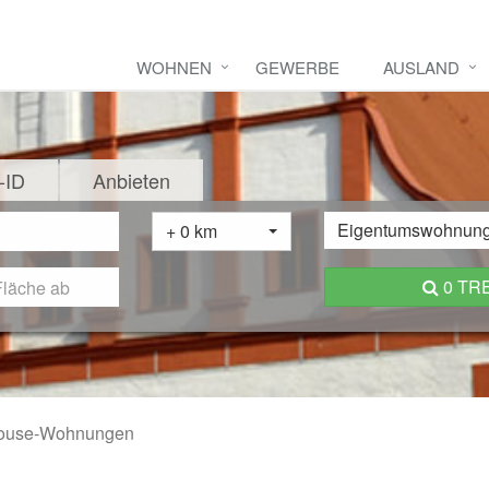
WOHNEN
GEWERBE
AUSLAND
-ID
Anbieten
Eigentumswohnun
+ 0 km
0 TR
ouse-Wohnungen