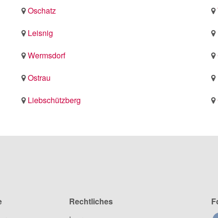
Oschatz
Leisnig
Wermsdorf
Ostrau
Liebschützberg
e
Rechtliches
F