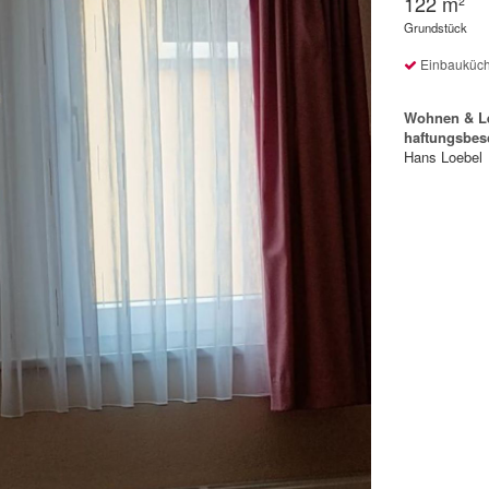
122 m²
Grundstück
Einbauküc
Wohnen & Le
haftungsbes
Hans Loebel