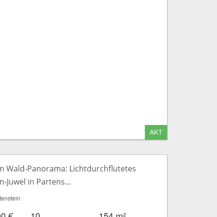
AKT
 Wald-Panorama: Lichtdurchflutetes
n-Juwel in Partens...
enstein
00 €
10
154 m²