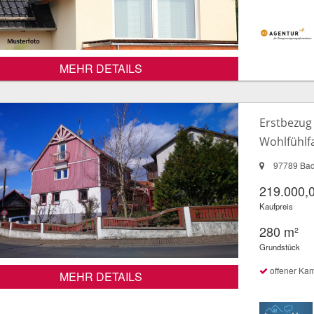
MEHR DETAILS
Erstbezug 
Wohlfühlf
97789 Bad 
219.000,
Kaufpreis
280 m²
Grundstück
offener Ka
MEHR DETAILS