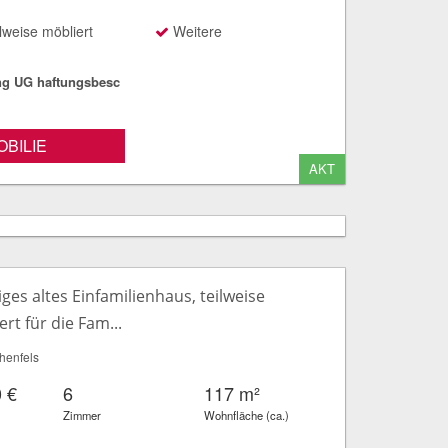
lweise möbliert
Weitere
ng UG haftungsbesc
BILIE
AKT
ges altes Einfamilienhaus, teilweise
rt für die Fam...
henfels
 €
6
117 m²
Zimmer
Wohnfläche (ca.)