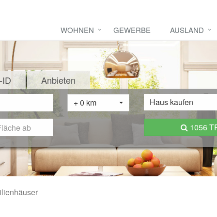
WOHNEN
GEWERBE
AUSLAND
-ID
Anbieten
Haus kaufen
+ 0 km
1056 
ilienhäuser