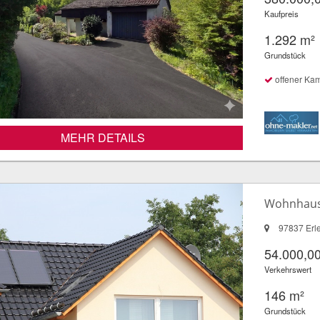
Kaufpreis
1.292 m²
Grundstück
offener Ka
MEHR DETAILS
Wohnhaus 
97837 Erl
54.000,00
Verkehrswert
146 m²
Grundstück