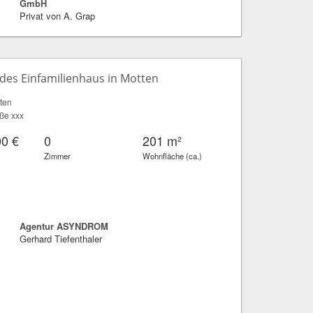
GmbH
Privat von A. Grap
ndes Einfamilienhaus in Motten
ten
aße xxx
00 €
0
201 m²
Zimmer
Wohnfläche (ca.)
Agentur ASYNDROM
Gerhard Tiefenthaler