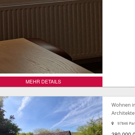
MEHR DETAILS
Wohnen im
Architekte
97846 Part
380.000,