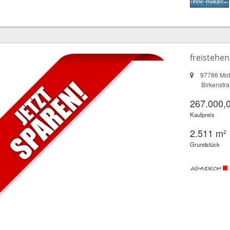
freistehe
97786 Mot
Birkenstr
267.000,
Kaufpreis
2.511 m²
Grundstück