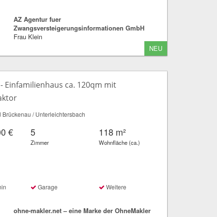
AZ Agentur fuer
Zwangsversteigerungsinformationen GmbH
Frau Klein
NEU
- Einfamilienhaus ca. 120qm mit
aktor
Brückenau / Unterleichtersbach
00 €
5
118 m²
Zimmer
Wohnfläche (ca.)
min
Garage
Weitere
ohne-makler.net – eine Marke der OhneMakler