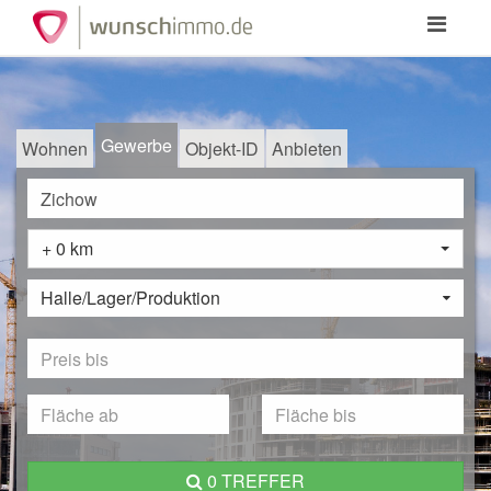
Toggle
navigation
Gewerbe
Wohnen
Objekt-ID
Anbieten
+ 0 km
Halle/Lager/Produktion
0 TREFFER