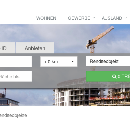
WOHNEN
GEWERBE
AUSLAND
-ID
Anbieten
Renditeobjekt
+ 0 km
0 TR
enditeobjekte