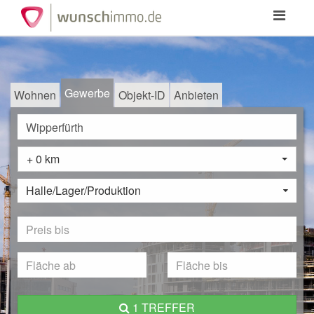
Toggle
navigation
Gewerbe
Wohnen
Objekt-ID
Anbieten
+ 0 km
Halle/Lager/Produktion
1 TREFFER