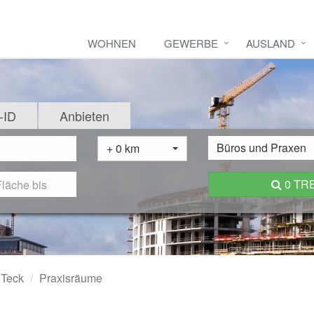
WOHNEN
GEWERBE
AUSLAND
-ID
Anbieten
Büros und Praxen
+ 0 km
0 TR
 Teck
Praxisräume