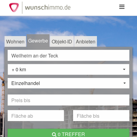
Toggle
navigation
Gewerbe
Wohnen
Objekt-ID
Anbieten
+ 0 km
Einzelhandel
0 TREFFER