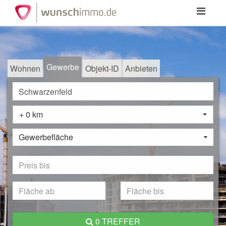
Toggle
navigation
Gewerbe
Wohnen
Objekt-ID
Anbieten
+ 0 km
Gewerbefläche
0 TREFFER