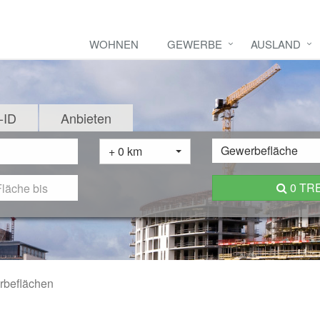
WOHNEN
GEWERBE
AUSLAND
-ID
Anbieten
Gewerbefläche
+ 0 km
0 TR
beflächen