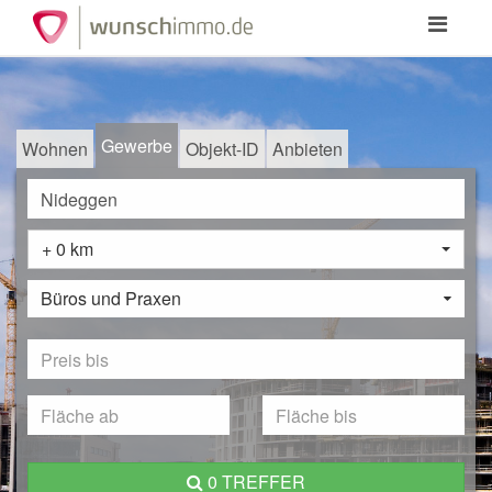
Toggle
navigation
Gewerbe
Wohnen
Objekt-ID
Anbieten
+ 0 km
Büros und Praxen
0 TREFFER