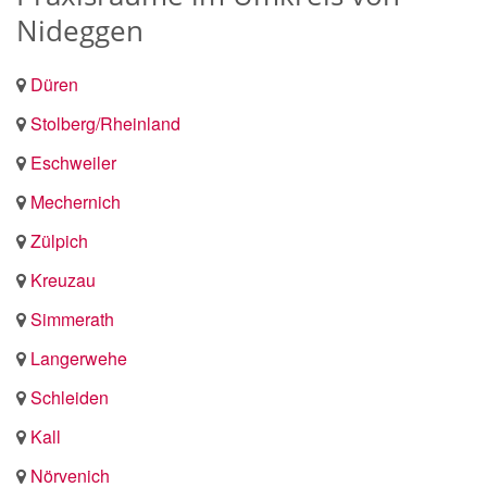
Nideggen
Düren
Stolberg/Rheinland
Eschweiler
Mechernich
Zülpich
Kreuzau
Simmerath
Langerwehe
Schleiden
Kall
Nörvenich