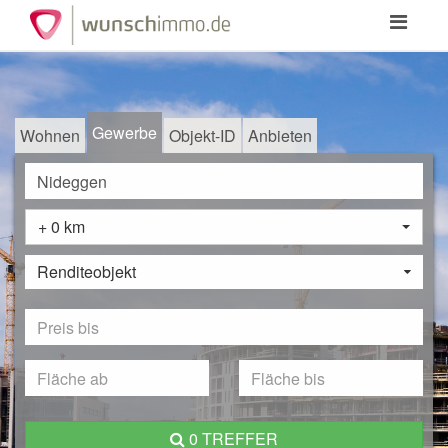
Toggle
navigation
Gewerbe
Wohnen
Objekt-ID
Anbieten
+ 0 km
Renditeobjekt
0 TREFFER