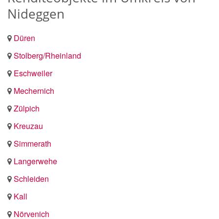
Nideggen
Düren
Stolberg/Rheinland
Eschweiler
Mechernich
Zülpich
Kreuzau
Simmerath
Langerwehe
Schleiden
Kall
Nörvenich