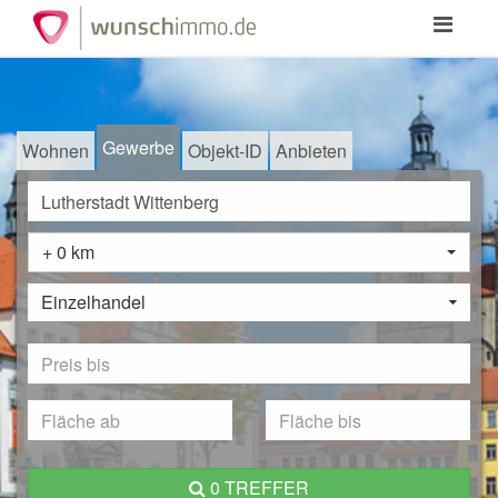
Toggle
navigation
Gewerbe
Wohnen
Objekt-ID
Anbieten
+ 0 km
Einzelhandel
0 TREFFER