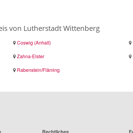
s von Lutherstadt Wittenberg
Coswig (Anhalt)
Zahna-Elster
Rabenstein/Fläming
e
Rechtliches
F