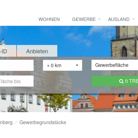
WOHNEN
GEWERBE
AUSLAND
-ID
Anbieten
Gewerbefläche
+ 0 km
0 TR
enberg
Gewerbegrundstücke