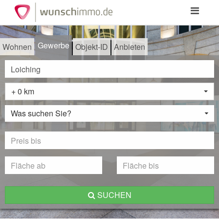
Toggle
navigation
Gewerbe
Wohnen
Objekt-ID
Anbieten
+ 0 km
Was suchen Sie?
SUCHEN