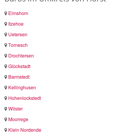
Elmshorn
Itzehoe
Uetersen
Tornesch
Drochtersen
Glückstadt
Barmstedt
Kellinghusen
Hohenlockstedt
Wilster
Moorrege
Klein Nordende