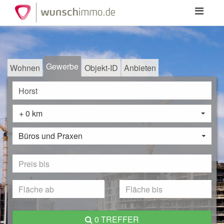
Toggle
navigation
Gewerbe
Wohnen
Objekt-ID
Anbieten
+ 0 km
Büros und Praxen
0 TREFFER