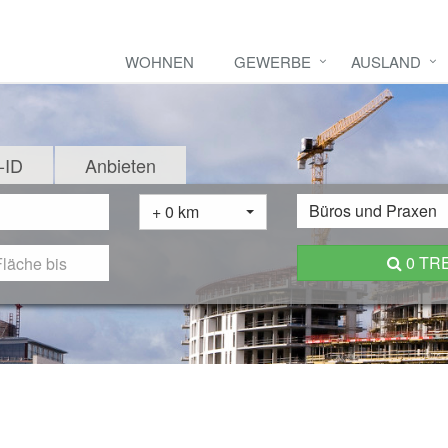
WOHNEN
GEWERBE
AUSLAND
-ID
Anbieten
Büros und Praxen
+ 0 km
0 TR