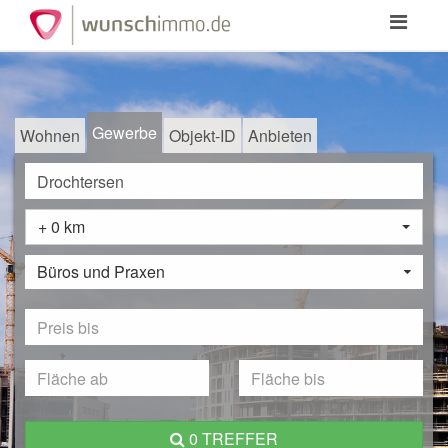
Toggle
navigation
Gewerbe
Wohnen
Objekt-ID
Anbieten
+ 0 km
Büros und Praxen
0 TREFFER