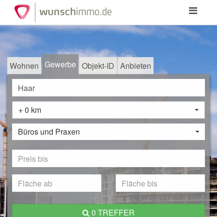
Toggle
navigation
Gewerbe
Wohnen
Objekt-ID
Anbieten
+ 0 km
Büros und Praxen
0 TREFFER