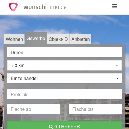
Toggle
navigation
Gewerbe
Wohnen
Objekt-ID
Anbieten
+ 0 km
Einzelhandel
0 TREFFER