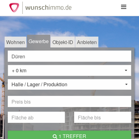
Toggle
navigation
Gewerbe
Wohnen
Objekt-ID
Anbieten
+ 0 km
Halle / Lager / Produktion
1 TREFFER