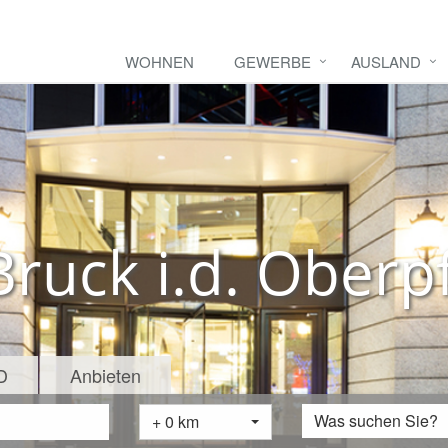
WOHNEN
GEWERBE
AUSLAND
ruck i.d. Oberpf
D
Anbieten
Was suchen Sie?
+ 0 km