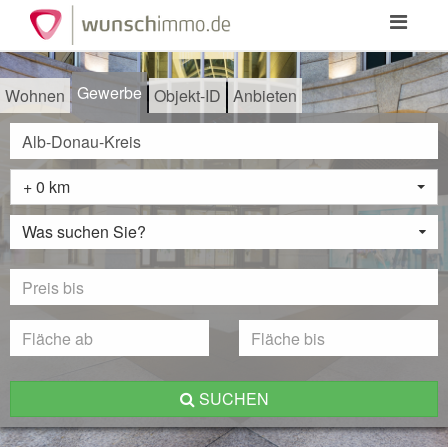
Toggle
navigation
Gewerbe
Wohnen
Objekt-ID
Anbieten
+ 0 km
Was suchen Sie?
SUCHEN