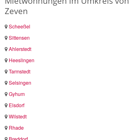
Mietwohnungen im Umkreis von
Zeven
Scheeßel
Sittensen
Ahlerstedt
Heeslingen
Tarmstedt
Selsingen
Gyhum
Elsdorf
Wilstedt
Rhade
Breddorf