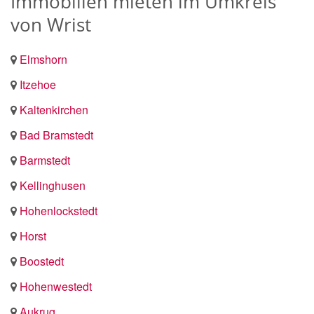
Immobilien mieten im Umkreis
von Wrist
Elmshorn
Itzehoe
Kaltenkirchen
Bad Bramstedt
Barmstedt
Kellinghusen
Hohenlockstedt
Horst
Boostedt
Hohenwestedt
Aukrug