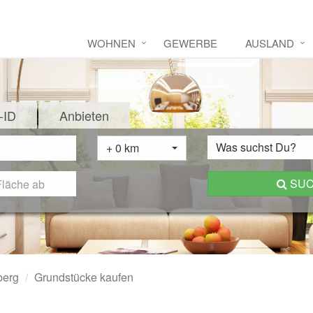
WOHNEN
GEWERBE
AUSLAND
-ID
Anbieten
Was suchst Du?
+ 0 km
SU
berg
Grundstücke kaufen