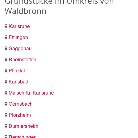
Grundstücke im Umkreis von
Waldbronn
Karlsruhe
Ettlingen
Gaggenau
Rheinstetten
Pfinztal
Karlsbad
Malsch Kr. Karlsruhe
Gernsbach
Pforzheim
Durmersheim
Remchingen