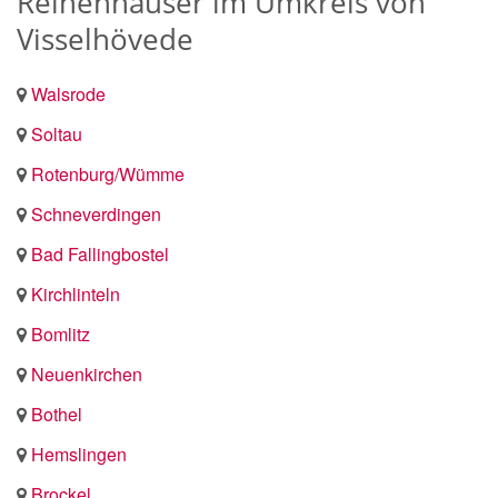
Reihenhäuser im Umkreis von
Visselhövede
Walsrode
Soltau
Rotenburg/Wümme
Schneverdingen
Bad Fallingbostel
Kirchlinteln
Bomlitz
Neuenkirchen
Bothel
Hemslingen
Brockel