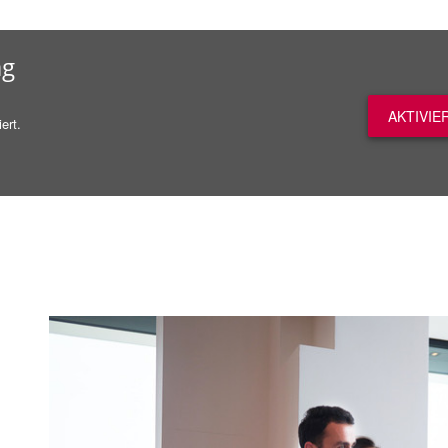
ag
AKTIVIE
ert.