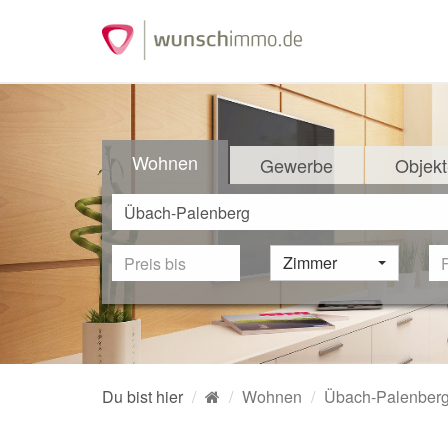
Wohnen
Gewerbe
Objekt
Zimmer
Du bist hier
Wohnen
Übach-Palenber