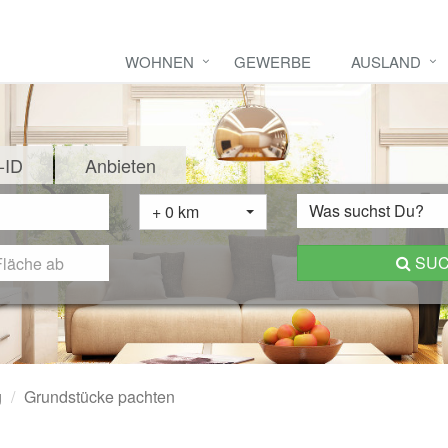
WOHNEN
GEWERBE
AUSLAND
-ID
Anbieten
Was suchst Du?
+ 0 km
SU
g
Grundstücke pachten