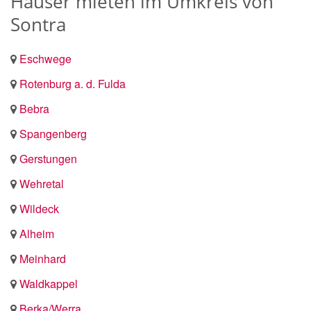
Häuser mieten im Umkreis von
Sontra
Eschwege
Rotenburg a. d. Fulda
Bebra
Spangenberg
Gerstungen
Wehretal
Wildeck
Alheim
Meinhard
Waldkappel
Berka/Werra