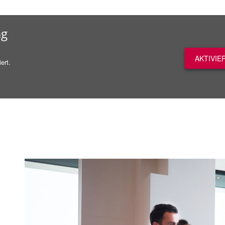
ag
AKTIVIE
ert.