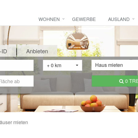
WOHNEN
GEWERBE
AUSLAND
-ID
Anbieten
Haus mieten
+ 0 km
0 TR
äuser mieten