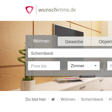
Wohnen
Gewerbe
Objekt
Zimmer
Du bist hier
Wohnen
Schermbeck
H