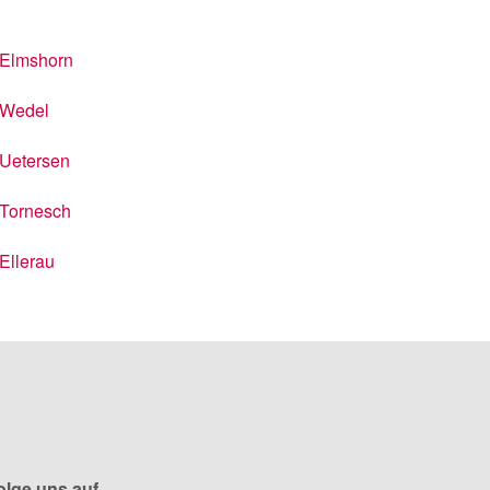
Elmshorn
Wedel
Uetersen
Tornesch
Ellerau
olge uns auf