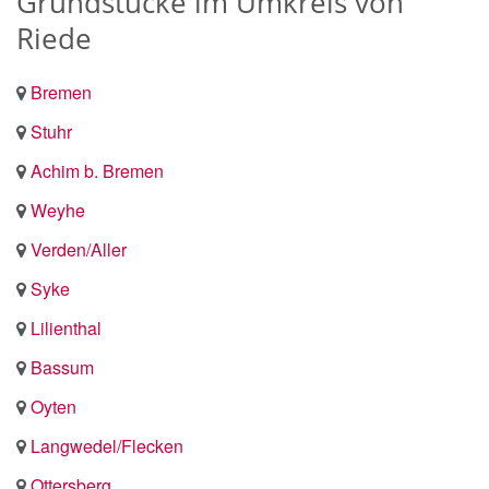
Grundstücke im Umkreis von
Riede
Bremen
Stuhr
Achim b. Bremen
Weyhe
Verden/Aller
Syke
Lilienthal
Bassum
Oyten
Langwedel/Flecken
Ottersberg