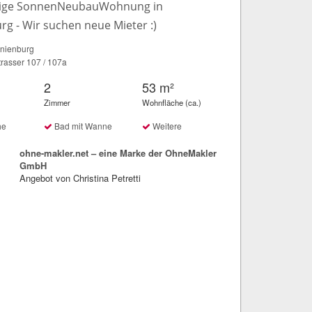
lige SonnenNeubauWohnung in
g - Wir suchen neue Mieter :)
nienburg
trasser 107 / 107a
2
53 m²
Zimmer
Wohnfläche (ca.)
he
Bad mit Wanne
Weitere
ohne-makler.net – eine Marke der OhneMakler
GmbH
Angebot von Christina Petretti