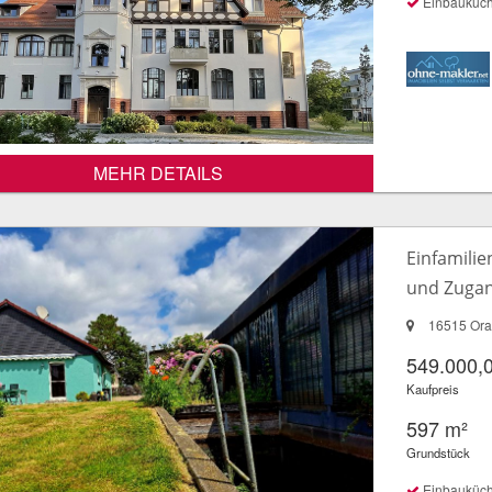
Einbauküc
MEHR DETAILS
Einfamili
und Zugan
16515 Ora
549.000,
Kaufpreis
597 m²
Grundstück
Einbauküc