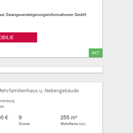
fuer Zwangsversteigerungsinformationen GmbH
BILIE
AKT
s Mehrfamilienhaus u. Nebengebäude
nienburg
tr.
00 €
9
255 m²
Zimmer
Wohnfläche (ca.)