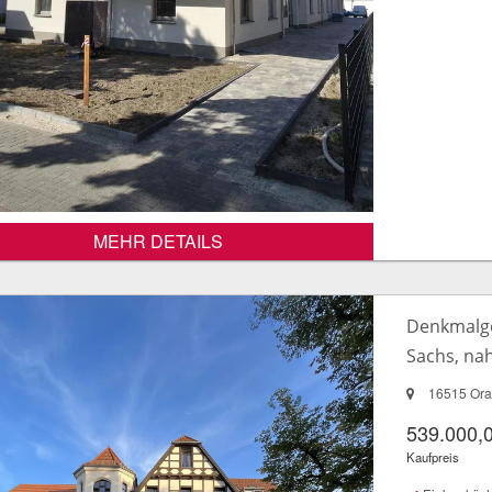
MEHR DETAILS
Denkmalge
Sachs, na
16515 Ora
539.000,
Kaufpreis