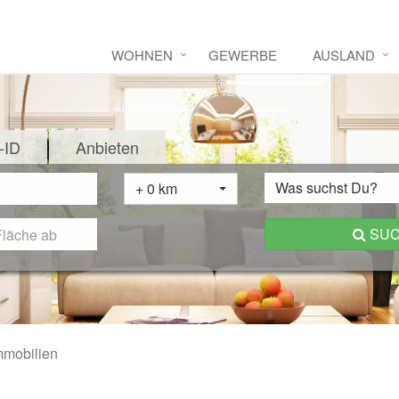
WOHNEN
GEWERBE
AUSLAND
-ID
Anbieten
Was suchst Du?
+ 0 km
SU
mmobilien