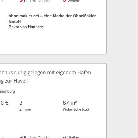
he
Bad mit Dusche
Weitere
ohne-makler.net – eine Marke der OhneMakler
GmbH
Privat von Hartherz
enhaus ruhig gelegen mit eigenem Hafen
g zur Havel!
nienburg
00 €
3
87 m²
Zimmer
Wohnfläche (ca.)
he
Bad mit Dusche
Weitere