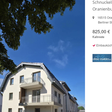
Schnucke
Oranienbur
16515 Ora
Berliner S
825,00 €
Kaltmiete
Einbauküc