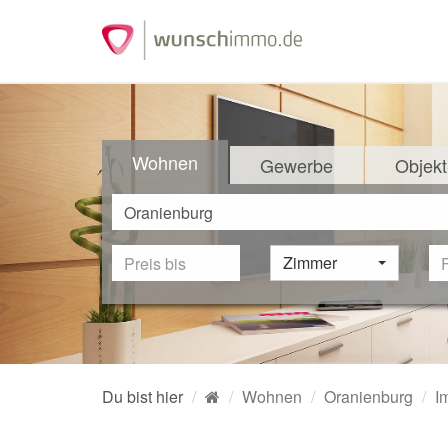
Wohnen
Gewerbe
Objekt
Zimmer
Du bist hier
Wohnen
Oranienburg
I