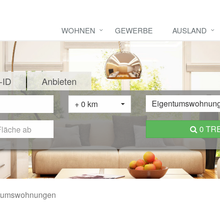
WOHNEN
GEWERBE
AUSLAND
-ID
Anbieten
Eigentumswohnun
+ 0 km
0 TR
tumswohnungen