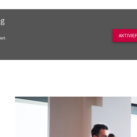
ag
AKTIVIE
ert.