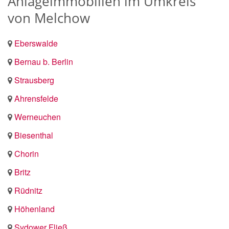
Anlageimmobilien im Umkreis
von Melchow
Eberswalde
Bernau b. Berlin
Strausberg
Ahrensfelde
Werneuchen
Biesenthal
Chorin
Britz
Rüdnitz
Höhenland
Sydower Fließ