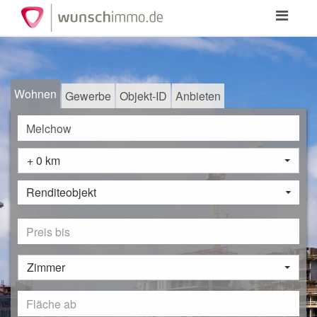
Toggle
navigation
Wohnen
Gewerbe
Objekt-ID
Anbieten
+ 0 km
Renditeobjekt
Zimmer